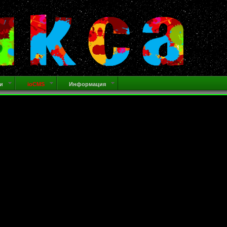
и
ioCMS
Информация